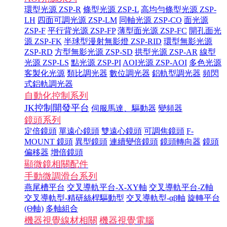
環型光源 ZSP-R
條型光源 ZSP-L
高均勻條型光源 ZSP-
LH
四面可調光源 ZSP-LM
同軸光源 ZSP-CO
面光源
ZSP-F
平行背光源 ZSP-FP
薄型面光源 ZSP-FC
開孔面光
源 ZSP-FK
半球型漫射無影燈 ZSP-RID
環型無影光源
ZSP-RD
方型無影光源 ZSP-SD
拱型光源 ZSP-AR
線型
光源 ZSP-LS
點光源 ZSP-PI
AOI光源 ZSP-AOI
多色光源
客製化光源
類比調光器
數位調光器
鋁軌型調光器
頻閃
式鋁軌調光器
自動化控制系列
JK控制開發平台
伺服馬達、驅動器
變頻器
鏡頭系列
定倍鏡頭
單遠心鏡頭
雙遠心鏡頭
可調焦鏡頭
F-
MOUNT 鏡頭
異型鏡頭
連續變倍鏡頭
鏡頭轉向器
鏡頭
偏移器
增倍鏡頭
顯微鏡相關配件
手動微調滑台系列
燕尾槽平台
交叉導軌平台-X-XY軸
交叉導軌平台-Z軸
交叉導軌型-精研絲桿驅動型
交叉導軌型-αβ軸
旋轉平台
(Θ軸)
多軸組合
機器視覺線材相關
機器視覺電腦