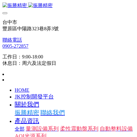
台中市
豐原區中陽路323巷8弄3號
聯絡電話
0905-272857
工作日：9:00-18:00
休息日：周六及法定假日
HOME
JK控制開發平台
關於我們
振勝精密
聯絡我們
產品資訊
量測設備系列
柔性震動盤系列
自動整料設備
全部
AOI光源系列