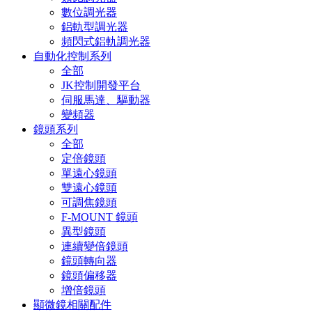
數位調光器
鋁軌型調光器
頻閃式鋁軌調光器
自動化控制系列
全部
JK控制開發平台
伺服馬達、驅動器
變頻器
鏡頭系列
全部
定倍鏡頭
單遠心鏡頭
雙遠心鏡頭
可調焦鏡頭
F-MOUNT 鏡頭
異型鏡頭
連續變倍鏡頭
鏡頭轉向器
鏡頭偏移器
增倍鏡頭
顯微鏡相關配件