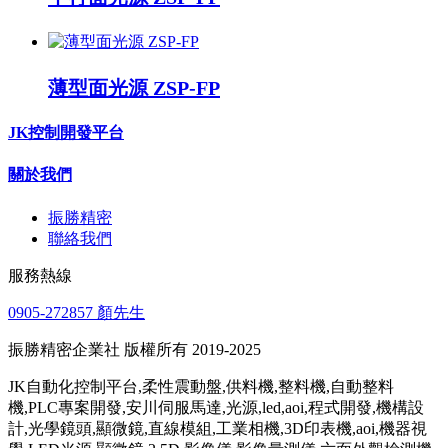
薄型面光源 ZSP-FP
JK控制開發平台
關於我們
振勝精密
聯絡我們
服務熱線
0905-272857 顏先生
振勝精密企業社 版權所有 2019-2025
JK自動化控制平台,柔性震動盤,供料機,整料機,自動整料
機,PLC專案開發,安川伺服馬達,光源,led,aoi,程式開發,機構設
計,光學鏡頭,顯微鏡,直線模組,工業相機,3D印表機,aoi,機器視