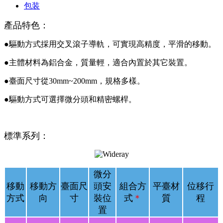
包装
產品特色：
●驅動方式採用交叉滾子導軌，可實現高精度，平滑的移動。
●主體材料為鋁合金，質量輕，適合內置於其它裝置。
●臺面尺寸從30mm~200mm，規格多樣。
●驅動方式可選擇微分頭和精密螺桿。
標準系列：
微分
移動
移動方
臺面尺
頭安
組合方
平臺材
位移行
方式
向
寸
裝位
式
＊
質
程
置