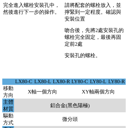
完全
進入螺栓安裝孔中，
請將配套的螺栓
放入，並
然後進行下一步的操作。
擰緊到一定程度。確認與
安裝位置
吻合後，先將2處安裝孔的
螺栓完全固定，最後再固
定前2處
安裝孔的螺栓。
LX80-C
LX80-L
LX80-R
LY80-C
LY80-L
LY80-R
移動
X軸一個方向
XY軸兩個方向
方向
主體
鋁合金(黑色陽極)
材質
驅動
微分頭
方式