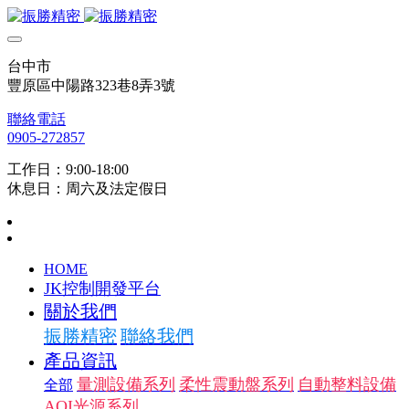
台中市
豐原區中陽路323巷8弄3號
聯絡電話
0905-272857
工作日：9:00-18:00
休息日：周六及法定假日
HOME
JK控制開發平台
關於我們
振勝精密
聯絡我們
產品資訊
量測設備系列
柔性震動盤系列
自動整料設備
全部
AOI光源系列