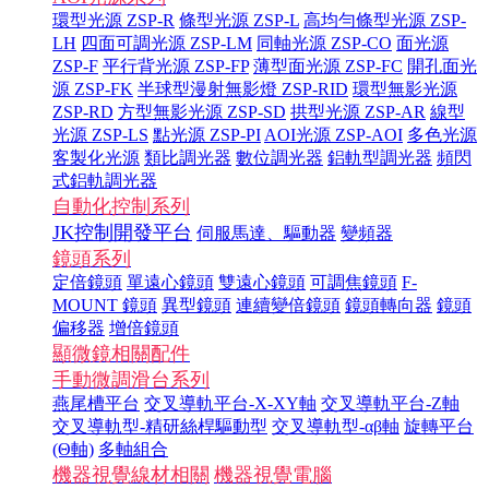
環型光源 ZSP-R
條型光源 ZSP-L
高均勻條型光源 ZSP-
LH
四面可調光源 ZSP-LM
同軸光源 ZSP-CO
面光源
ZSP-F
平行背光源 ZSP-FP
薄型面光源 ZSP-FC
開孔面光
源 ZSP-FK
半球型漫射無影燈 ZSP-RID
環型無影光源
ZSP-RD
方型無影光源 ZSP-SD
拱型光源 ZSP-AR
線型
光源 ZSP-LS
點光源 ZSP-PI
AOI光源 ZSP-AOI
多色光源
客製化光源
類比調光器
數位調光器
鋁軌型調光器
頻閃
式鋁軌調光器
自動化控制系列
JK控制開發平台
伺服馬達、驅動器
變頻器
鏡頭系列
定倍鏡頭
單遠心鏡頭
雙遠心鏡頭
可調焦鏡頭
F-
MOUNT 鏡頭
異型鏡頭
連續變倍鏡頭
鏡頭轉向器
鏡頭
偏移器
增倍鏡頭
顯微鏡相關配件
手動微調滑台系列
燕尾槽平台
交叉導軌平台-X-XY軸
交叉導軌平台-Z軸
交叉導軌型-精研絲桿驅動型
交叉導軌型-αβ軸
旋轉平台
(Θ軸)
多軸組合
機器視覺線材相關
機器視覺電腦