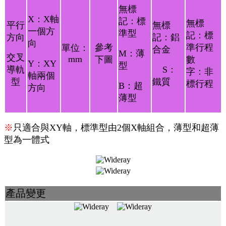
無標
X：X軸
記：標
無標
平行
無標
一個方
準型
記：標
方向
記：鋁
向
參考
準行程
單位：
合金
M：薄
交叉
mm
下圖
數
Y：XY
型
導軌
S：
字：非
軸兩個
型
鐵質
標行程
B：超
方向
薄型
※
只適合與XY軸，標準型由2個X軸組合，薄型和超薄
型為一體式
產品變更