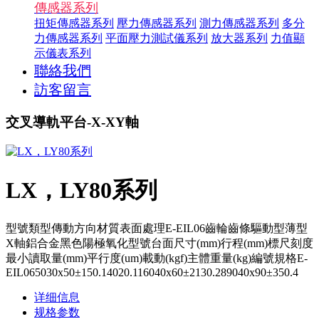
傳感器系列
扭矩傳感器系列
壓力傳感器系列
測力傳感器系列
多分
力傳感器系列
平面壓力測試儀系列
放大器系列
力值顯
示儀表系列
聯絡我們
訪客留言
交叉導軌平台-X-XY軸
LX，LY80系列
型號類型傳動方向材質表面處理E-EIL06齒輪齒條驅動型薄型
X軸鋁合金黑色陽極氧化型號台面尺寸(mm)行程(mm)標尺刻度
最小讀取量(mm)平行度(um)載動(kgf)主體重量(kg)編號規格E-
EIL065030x50±150.14020.116040x60±2130.289040x90±350.4
详细信息
规格参数